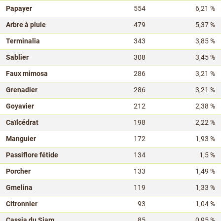
Papayer
554
6,21 %
Arbre à pluie
479
5,37 %
Terminalia
343
3,85 %
Sablier
308
3,45 %
Faux mimosa
286
3,21 %
Grenadier
286
3,21 %
Goyavier
212
2,38 %
Caïlcédrat
198
2,22 %
Manguier
172
1,93 %
Passiflore fétide
134
1,5 %
Porcher
133
1,49 %
Gmelina
119
1,33 %
Citronnier
93
1,04 %
Cassia du Siam
85
0,95 %