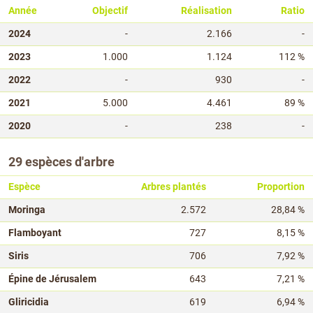
Année
Objectif
Réalisation
Ratio
2024
-
2.166
-
2023
1.000
1.124
112 %
2022
-
930
-
2021
5.000
4.461
89 %
2020
-
238
-
29 espèces d'arbre
Espèce
Arbres plantés
Proportion
Moringa
2.572
28,84 %
Flamboyant
727
8,15 %
Siris
706
7,92 %
Épine de Jérusalem
643
7,21 %
Gliricidia
619
6,94 %