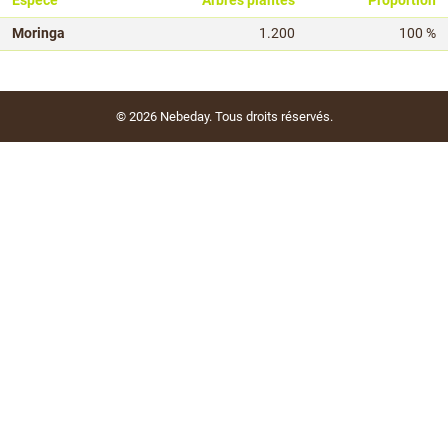
Espèce
Arbres plantés
Proportion
Moringa
1.200
100 %
© 2026
Nebeday
. Tous droits réservés.