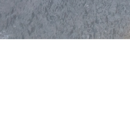
Notre action
Depuis
9.503.157
2017
arbres
2.891
497.129
opérations
planteurs