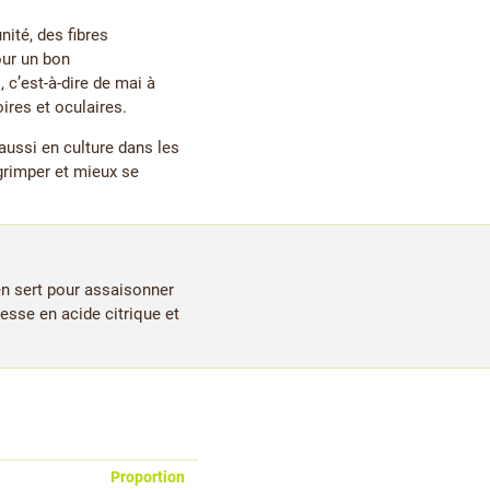
ité, des fibres
our un bon
c’est-à-dire de mai à
oires et oculaires.
aussi en culture dans les
 grimper et mieux se
en sert pour assaisonner
hesse en acide citrique et
Proportion