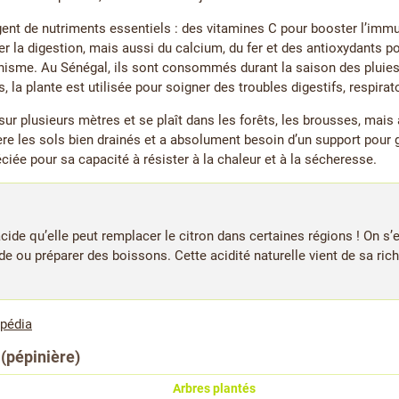
ent de nutriments essentiels : des vitamines C pour booster l’immun
er la digestion, mais aussi du calcium, du fer et des antioxydants p
nisme. Au Sénégal, ils sont consommés durant la saison des pluies, 
s, la plante est utilisée pour soigner des troubles digestifs, respirat
ur plusieurs mètres et se plaît dans les forêts, les brousses, mais 
fère les sols bien drainés et a absolument besoin d’un support pour
éciée pour sa capacité à résister à la chaleur et à la sécheresse.
cide qu’elle peut remplacer le citron dans certaines régions ! On s’
ande ou préparer des boissons. Cette acidité naturelle vient de sa ric
ipédia
 (pépinière)
Arbres plantés