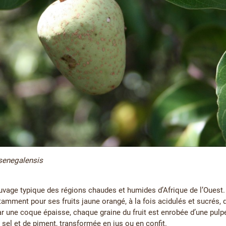
senegalensis
vage typique des régions chaudes et humides d’Afrique de l’Ouest. 
tamment pour ses fruits jaune orangé, à la fois acidulés et sucrés
r une coque épaisse, chaque graine du fruit est enrobée d’une pulp
sel et de piment, transformée en jus ou en confit.