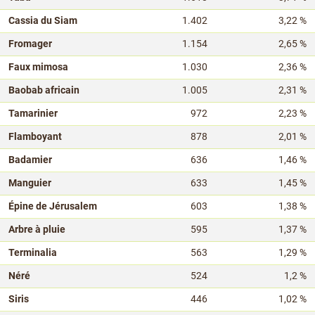
Cassia du Siam
1.402
3,22 %
Fromager
1.154
2,65 %
Faux mimosa
1.030
2,36 %
Baobab africain
1.005
2,31 %
Tamarinier
972
2,23 %
Flamboyant
878
2,01 %
Badamier
636
1,46 %
Manguier
633
1,45 %
Épine de Jérusalem
603
1,38 %
Arbre à pluie
595
1,37 %
Terminalia
563
1,29 %
Néré
524
1,2 %
Siris
446
1,02 %