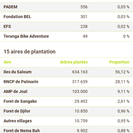
PADEM
556
0,05 %
Fondation BEL
301
0,03 %
EFS
238
0,02 %
Teranga Bike Adventure
49
0 %
15 aires de plantation
Aire
Arbres plantés
Proportion
Iles du Saloum
634.163
56,12 %
RNCP de Palmarin
317.639
28,11 %
AMP de Joal
103.000
9,11 %
Foret de Sangako
29.492
2,61 %
Foret de Djilor
10.850
0,96 %
Autres villages
10.759
0,95 %
Foret de Nema Bah
9.902
0,88 %