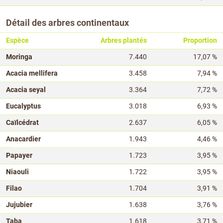
Détail des arbres continentaux
Espèce
Arbres plantés
Proportion
Moringa
7.440
17,07 %
Acacia mellifera
3.458
7,94 %
Acacia seyal
3.364
7,72 %
Eucalyptus
3.018
6,93 %
Caïlcédrat
2.637
6,05 %
Anacardier
1.943
4,46 %
Papayer
1.723
3,95 %
Niaouli
1.722
3,95 %
Filao
1.704
3,91 %
Jujubier
1.638
3,76 %
Taba
1.618
3,71 %