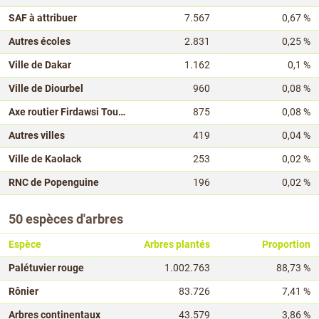
SAF à attribuer
7.567
0,67 %
Autres écoles
2.831
0,25 %
Ville de Dakar
1.162
0,1 %
Ville de Diourbel
960
0,08 %
Axe routier Firdawsi Toubacouta
875
0,08 %
Autres villes
419
0,04 %
Ville de Kaolack
253
0,02 %
RNC de Popenguine
196
0,02 %
50 espèces d'arbres
Espèce
Arbres plantés
Proportion
Palétuvier rouge
1.002.763
88,73 %
Rônier
83.726
7,41 %
Arbres continentaux
43.579
3,86 %