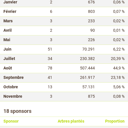
Janvier
2
676
0,06 %
Février
6
803
0,07 %
Mars
3
233
0,02 %
Avril
2
90
0,01 %
Mai
3
226
0,02 %
Juin
51
70.291
6,22 %
Juillet
34
230.382
20,39 %
Août
78
507.444
44,9 %
Septembre
41
261.917
23,18 %
Octobre
13
57.131
5,06 %
Novembre
3
875
0,08 %
18 sponsors
Sponsor
Arbres plantés
Proportion