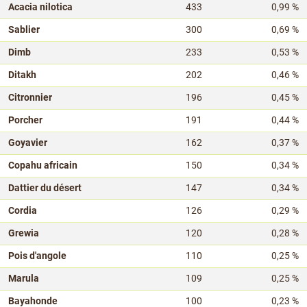
Acacia nilotica
433
0,99 %
Sablier
300
0,69 %
Dimb
233
0,53 %
Ditakh
202
0,46 %
Citronnier
196
0,45 %
Porcher
191
0,44 %
Goyavier
162
0,37 %
Copahu africain
150
0,34 %
Dattier du désert
147
0,34 %
Cordia
126
0,29 %
Grewia
120
0,28 %
Pois d'angole
110
0,25 %
Marula
109
0,25 %
Bayahonde
100
0,23 %