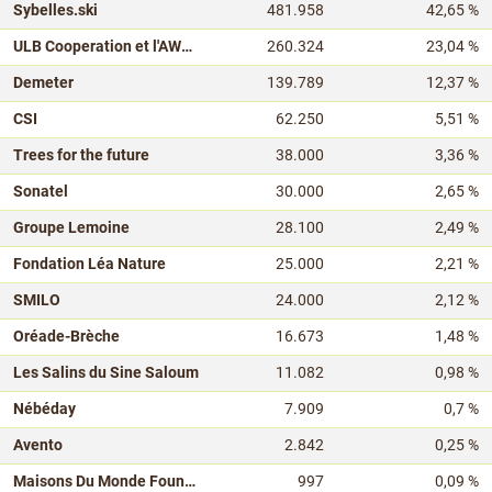
Sybelles.ski
481.958
42,65 %
ULB Cooperation et l'AWAC
260.324
23,04 %
Demeter
139.789
12,37 %
CSI
62.250
5,51 %
Trees for the future
38.000
3,36 %
Sonatel
30.000
2,65 %
Groupe Lemoine
28.100
2,49 %
Fondation Léa Nature
25.000
2,21 %
SMILO
24.000
2,12 %
Oréade-Brèche
16.673
1,48 %
Les Salins du Sine Saloum
11.082
0,98 %
Nébéday
7.909
0,7 %
Avento
2.842
0,25 %
Maisons Du Monde Foundation
997
0,09 %