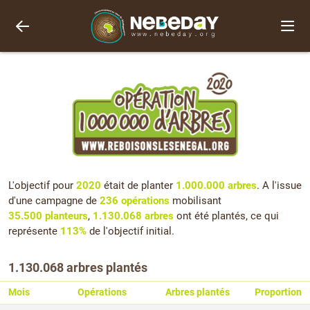
L'objectif pour
2020
était de planter
1.000.000 arbres
. A l'issue
d'une campagne de
236 opérations
mobilisant
35.500 planteurs
,
1.130.068 arbres
ont été plantés, ce qui
représente
113%
de l'objectif initial.
1.130.068 arbres plantés
Mois
Opérations
Arbres plantés
Proportion