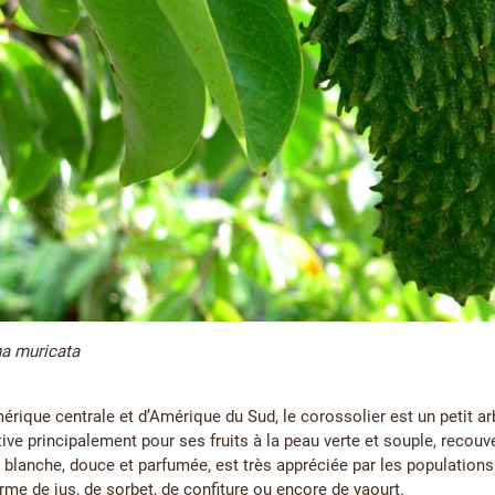
a muricata
érique centrale et d’Amérique du Sud, le corossolier est un petit arbr
ive principalement pour ses fruits à la peau verte et souple, recouve
 blanche, douce et parfumée, est très appréciée par les populations 
me de jus, de sorbet, de confiture ou encore de yaourt.