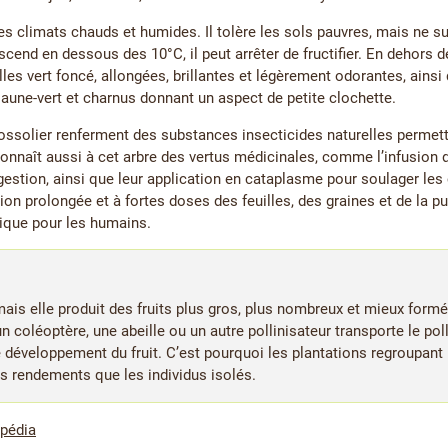
s climats chauds et humides. Il tolère les sols pauvres, mais ne sup
end en dessous des 10°C, il peut arrêter de fructifier. En dehors de 
lles vert foncé, allongées, brillantes et légèrement odorantes, ains
 jaune-vert et charnus donnant un aspect de petite clochette.
rossolier renferment des substances insecticides naturelles permet
connaît aussi à cet arbre des vertus médicinales, comme l’infusion 
gestion, ainsi que leur application en cataplasme pour soulager les
on prolongée et à fortes doses des feuilles, des graines et de la p
ique pour les humains.
 mais elle produit des fruits plus gros, plus nombreux et mieux form
un coléoptère, une abeille ou un autre pollinisateur transporte le pol
 développement du fruit. C’est pourquoi les plantations regroupant 
s rendements que les individus isolés.
ipédia