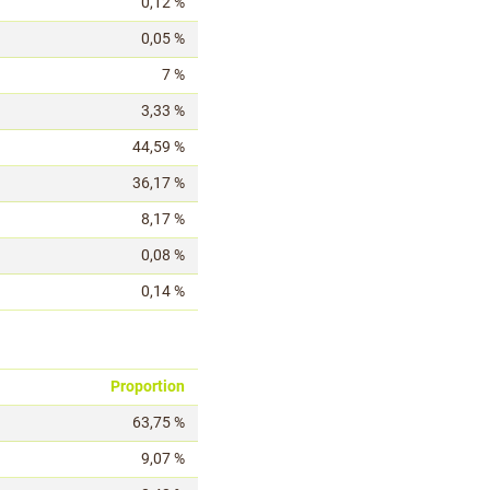
0,12 %
0,05 %
7 %
3,33 %
44,59 %
36,17 %
8,17 %
0,08 %
0,14 %
Proportion
63,75 %
9,07 %