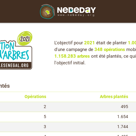
L'objectif pour
2021
était de planter
1.0
d'une campagne de
348 opérations
mobi
1.158.283 arbres
ont été plantés, ce qu
l'objectif initial.
ntés
Opérations
Arbres plantés
2
495
5
1.654
3
1.744