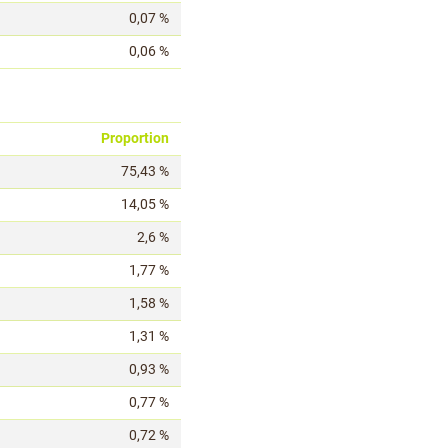
0,07 %
0,06 %
Proportion
75,43 %
14,05 %
2,6 %
1,77 %
1,58 %
1,31 %
0,93 %
0,77 %
0,72 %