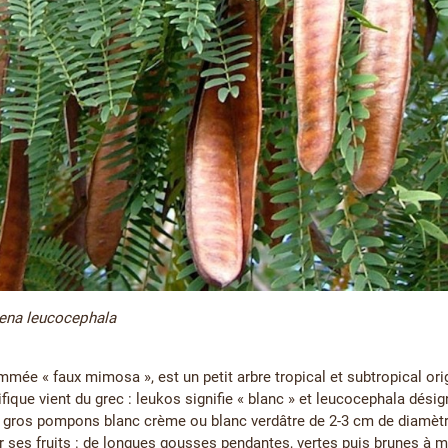
ena leucocephala
mée « faux mimosa », est un petit arbre tropical et subtropical ori
ique vient du grec : leukos signifie « blanc » et leucocephala désign
de gros pompons blanc crème ou blanc verdâtre de 2-3 cm de diamètr
ar ses fruits : de longues gousses pendantes, vertes puis brunes à m