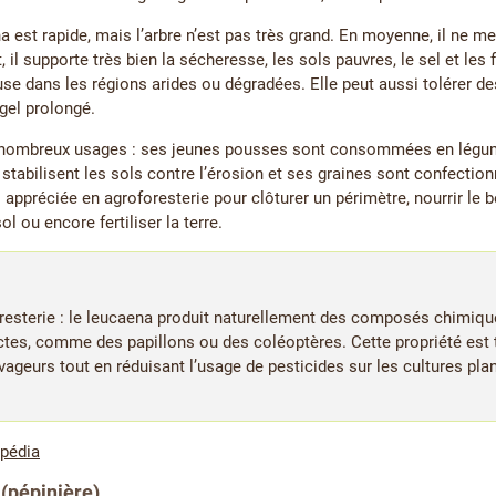
 est rapide, mais l’arbre n’est pas très grand. En moyenne, il ne me
 il supporte très bien la sécheresse, les sols pauvres, le sel et les 
use dans les régions arides ou dégradées. Elle peut aussi tolérer d
gel prolongé.
 nombreux usages : ses jeunes pousses sont consommées en légum
stabilisent les sols contre l’érosion et ses graines sont confection
appréciée en agroforesterie pour clôturer un périmètre, nourrir le bét
ol ou encore fertiliser la terre.
resterie : le leucaena produit naturellement des composés chimique
ctes, comme des papillons ou des coléoptères. Cette propriété est 
avageurs tout en réduisant l’usage de pesticides sur les cultures pla
ipédia
 (pépinière)