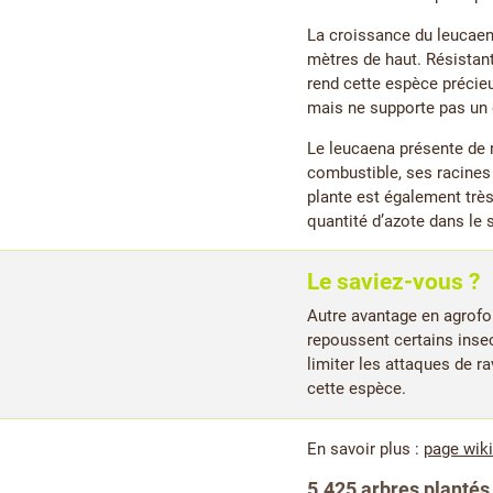
La croissance du leucaena
mètres de haut. Résistant,
rend cette espèce précie
mais ne supporte pas un 
Le leucaena présente de
combustible, ses racines 
plante est également très 
quantité d’azote dans le s
Le saviez-vous ?
Autre avantage en agrofo
repoussent certains inse
limiter les attaques de r
cette espèce.
En savoir plus :
page wik
5.425 arbres plantés