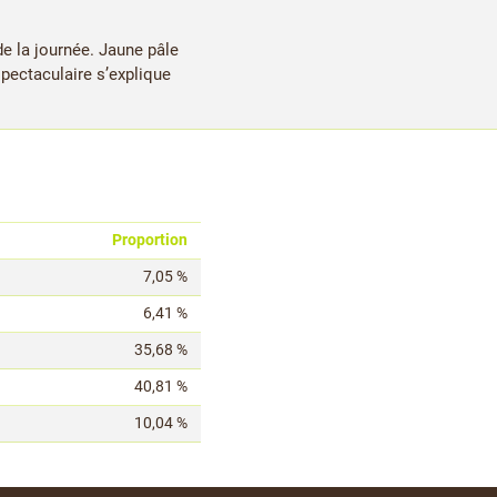
de la journée. Jaune pâle
spectaculaire s’explique
Proportion
7,05 %
6,41 %
35,68 %
40,81 %
10,04 %