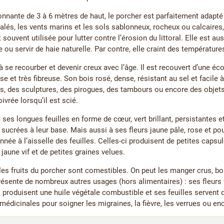
nnante de 3 à 6 mètres de haut, le porcher est parfaitement adapté 
alés, les vents marins et les sols sablonneux, rocheux ou calcaire
souvent utilisée pour lutter contre l’érosion du littoral. Elle est au
e ou servir de haie naturelle. Par contre, elle craint des températur
à se recourber et devenir creux avec l’âge. Il est recouvert d’une éc
se et très fibreuse. Son bois rosé, dense, résistant au sel et facile à
s, des sculptures, des pirogues, des tambours ou encore des objets 
vrée lorsqu’il est scié.
 ses longues feuilles en forme de cœur, vert brillant, persistantes 
 sucrées à leur base. Mais aussi à ses fleurs jaune pâle, rose et p
année à l’aisselle des feuilles. Celles-ci produisent de petites caps
jaune vif et de petites graines velues.
et les fruits du porcher sont comestibles. On peut les manger crus, b
ésente de nombreux autres usages (hors alimentaires) : ses fleurs
s produisent une huile végétale combustible et ses feuilles servent d
 médicinales pour soigner les migraines, la fièvre, les verrues ou e