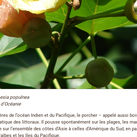
esia populnea
 d’Océanie
ères de l’océan Indien et du Pacifique, le porcher – appelé aussi bo
tique des littoraux. Il pousse spontanément sur les plages, les ma
ve sur l’ensemble des côtes d’Asie à celles d’Amérique du Sud, en pas
raïbes et les îles du Pacifique.