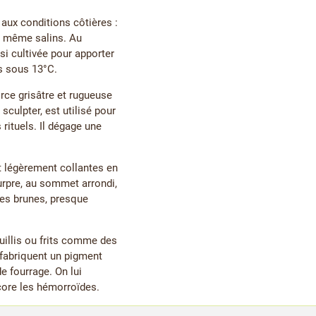
aux conditions côtières :
s, même salins. Au
ssi cultivée pour apporter
es sous 13°C.
orce grisâtre et rugueuse
 sculpter, est utilisé pour
rituels. Il dégage une
et légèrement collantes en
ourpre, au sommet arrondi,
ules brunes, presque
ouillis ou frits comme des
 fabriquent un pigment
e fourrage. On lui
ncore les hémorroïdes.