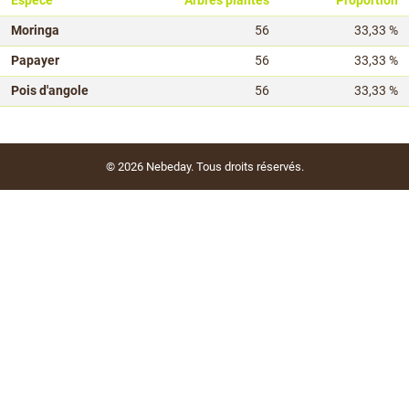
Espèce
Arbres plantés
Proportion
Moringa
56
33,33 %
Papayer
56
33,33 %
Pois d'angole
56
33,33 %
© 2026
Nebeday
. Tous droits réservés.