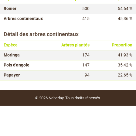
Rônier
500
54,64 %
Arbres continentaux
415
45,36 %
Détail des arbres continentaux
Espèce
Arbres plantés
Proportion
Moringa
174
41,93 %
Pois d'angole
147
35,42 %
Papayer
94
22,65 %
© 2026
Nebeday
. Tous droits réservés.