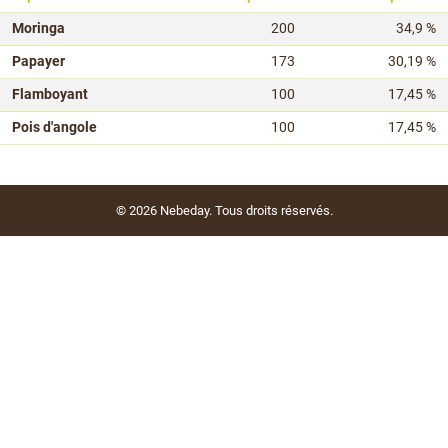
Moringa
200
34,9 %
Papayer
173
30,19 %
Flamboyant
100
17,45 %
Pois d'angole
100
17,45 %
© 2026
Nebeday
. Tous droits réservés.