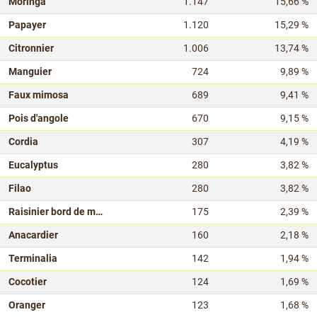
Moringa
1.147
15,66 %
Papayer
1.120
15,29 %
Citronnier
1.006
13,74 %
Manguier
724
9,89 %
Faux mimosa
689
9,41 %
Pois d'angole
670
9,15 %
Cordia
307
4,19 %
Eucalyptus
280
3,82 %
Filao
280
3,82 %
Raisinier bord de mer
175
2,39 %
Anacardier
160
2,18 %
Terminalia
142
1,94 %
Cocotier
124
1,69 %
Oranger
123
1,68 %