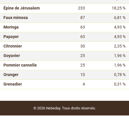
Épine de Jérusalem
233
18,25 %
Faux mimosa
87
6,81 %
Moringa
63
4,93 %
Papayer
63
4,93 %
Citronnier
30
2,35 %
Goyavier
25
1,96 %
Pommier cannelle
25
1,96 %
Oranger
10
0,78 %
Grenadier
4
0,31 %
© 2026
Nebeday
. Tous droits réservés.