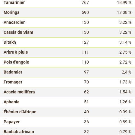
Tamarinier
767
18,99 %
Moringa
690
17,08 %
Anacardier
130
3,22 %
Cassia du Siam
130
3,22 %
Ditakh
127
3,14 %
Arbre à pluie
111
2,75 %
Pois d'angole
110
2,72 %
Badamier
97
2,4 %
Fromager
70
1,73 %
Acacia mellifera
62
1,54 %
Aphania
51
1,26 %
Ébénier d’Afrique
40
0,99 %
Papayer
36
0,89 %
Baobab africain
32
0,79 %