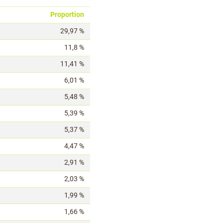
Proportion
29,97 %
11,8 %
11,41 %
6,01 %
5,48 %
5,39 %
5,37 %
4,47 %
2,91 %
2,03 %
1,99 %
1,66 %