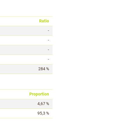
Ratio
-
-
-
-
284 %
Proportion
4,67 %
95,3 %