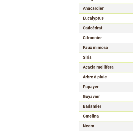
Anacardier
Eucalyptus
Caïlcédrat
Citronnier
Faux mimosa
Siris
Acacia mellifera
Arbre à pluie
Papayer
Goyavier
Badamier
Gmelina
Neem