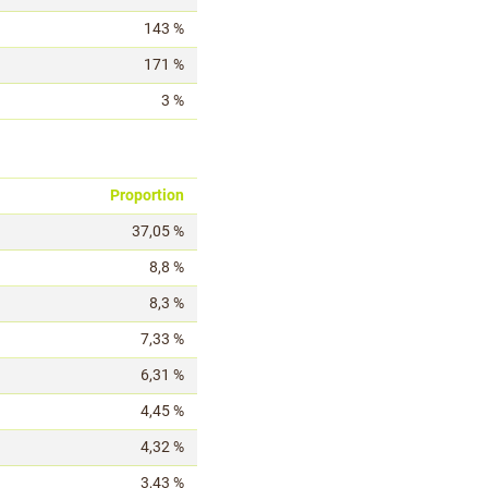
143 %
171 %
3 %
Proportion
37,05 %
8,8 %
8,3 %
7,33 %
6,31 %
4,45 %
4,32 %
3,43 %