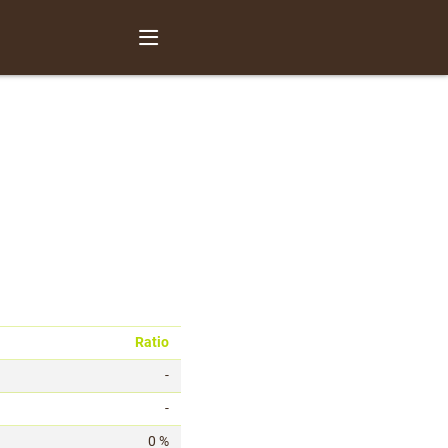
Ratio
-
-
0 %