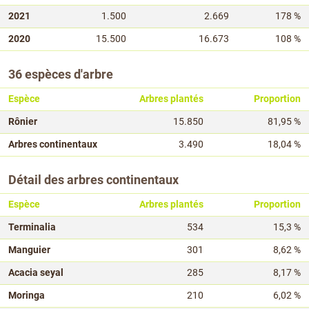
2021
1.500
2.669
178 %
2020
15.500
16.673
108 %
36 espèces d'arbre
Espèce
Arbres plantés
Proportion
Rônier
15.850
81,95 %
Arbres continentaux
3.490
18,04 %
Détail des arbres continentaux
Espèce
Arbres plantés
Proportion
Terminalia
534
15,3 %
Manguier
301
8,62 %
Acacia seyal
285
8,17 %
Moringa
210
6,02 %