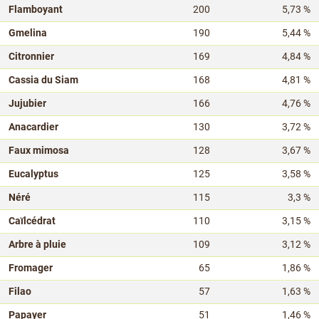
Flamboyant
200
5,73 %
Gmelina
190
5,44 %
Citronnier
169
4,84 %
Cassia du Siam
168
4,81 %
Jujubier
166
4,76 %
Anacardier
130
3,72 %
Faux mimosa
128
3,67 %
Eucalyptus
125
3,58 %
Néré
115
3,3 %
Caïlcédrat
110
3,15 %
Arbre à pluie
109
3,12 %
Fromager
65
1,86 %
Filao
57
1,63 %
Papayer
51
1,46 %