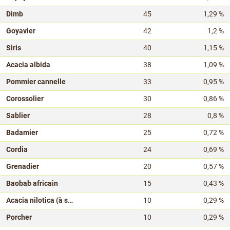
Dimb
45
1,29 %
Goyavier
42
1,2 %
Siris
40
1,15 %
Acacia albida
38
1,09 %
Pommier cannelle
33
0,95 %
Corossolier
30
0,86 %
Sablier
28
0,8 %
Badamier
25
0,72 %
Cordia
24
0,69 %
Grenadier
20
0,57 %
Baobab africain
15
0,43 %
Acacia nilotica (à supprimer)
10
0,29 %
Porcher
10
0,29 %