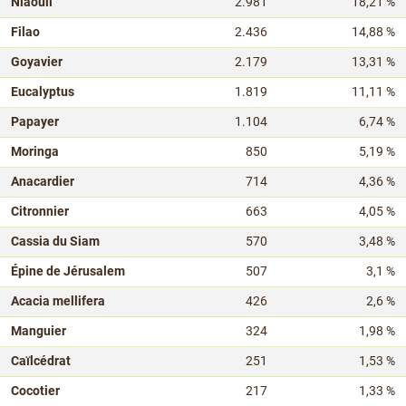
Niaouli
2.981
18,21 %
Filao
2.436
14,88 %
Goyavier
2.179
13,31 %
Eucalyptus
1.819
11,11 %
Papayer
1.104
6,74 %
Moringa
850
5,19 %
Anacardier
714
4,36 %
Citronnier
663
4,05 %
Cassia du Siam
570
3,48 %
Épine de Jérusalem
507
3,1 %
Acacia mellifera
426
2,6 %
Manguier
324
1,98 %
Caïlcédrat
251
1,53 %
Cocotier
217
1,33 %