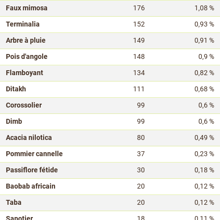
Faux mimosa
176
1,08 %
Terminalia
152
0,93 %
Arbre à pluie
149
0,91 %
Pois d'angole
148
0,9 %
Flamboyant
134
0,82 %
Ditakh
111
0,68 %
Corossolier
99
0,6 %
Dimb
99
0,6 %
Acacia nilotica
80
0,49 %
Pommier cannelle
37
0,23 %
Passiflore fétide
30
0,18 %
Baobab africain
20
0,12 %
Taba
20
0,12 %
Sapotier
18
0,11 %