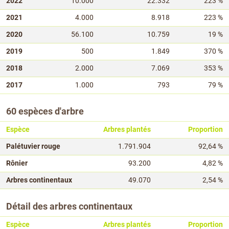
2022
10.000
22.332
223 %
2021
4.000
8.918
223 %
2020
56.100
10.759
19 %
2019
500
1.849
370 %
2018
2.000
7.069
353 %
2017
1.000
793
79 %
60 espèces d'arbre
Espèce
Arbres plantés
Proportion
Palétuvier rouge
1.791.904
92,64 %
Rônier
93.200
4,82 %
Arbres continentaux
49.070
2,54 %
Détail des arbres continentaux
Espèce
Arbres plantés
Proportion