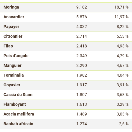
Moringa
9.182
18,71 %
Anacardier
5.876
11,97 %
Papayer
4.032
8,22 %
Citronnier
2.714
5,53 %
Filao
2.418
4,93 %
Pois d'angole
2.349
4,79 %
Manguier
2.290
4,67 %
Terminalia
1.982
4,04 %
Goyavier
1.917
3,91 %
Cassia du Siam
1.807
3,68 %
Flamboyant
1.613
3,29 %
Acacia mellifera
1.489
3,03 %
Baobab africain
1.274
2,6 %