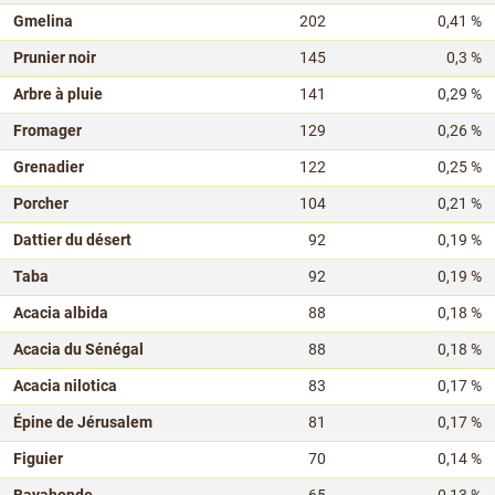
Gmelina
202
0,41 %
Prunier noir
145
0,3 %
Arbre à pluie
141
0,29 %
Fromager
129
0,26 %
Grenadier
122
0,25 %
Porcher
104
0,21 %
Dattier du désert
92
0,19 %
Taba
92
0,19 %
Acacia albida
88
0,18 %
Acacia du Sénégal
88
0,18 %
Acacia nilotica
83
0,17 %
Épine de Jérusalem
81
0,17 %
Figuier
70
0,14 %