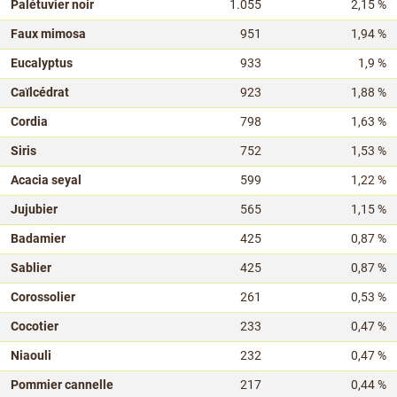
Palétuvier noir
1.055
2,15 %
Faux mimosa
951
1,94 %
Eucalyptus
933
1,9 %
Caïlcédrat
923
1,88 %
Cordia
798
1,63 %
Siris
752
1,53 %
Acacia seyal
599
1,22 %
Jujubier
565
1,15 %
Badamier
425
0,87 %
Sablier
425
0,87 %
Corossolier
261
0,53 %
Cocotier
233
0,47 %
Niaouli
232
0,47 %
Pommier cannelle
217
0,44 %