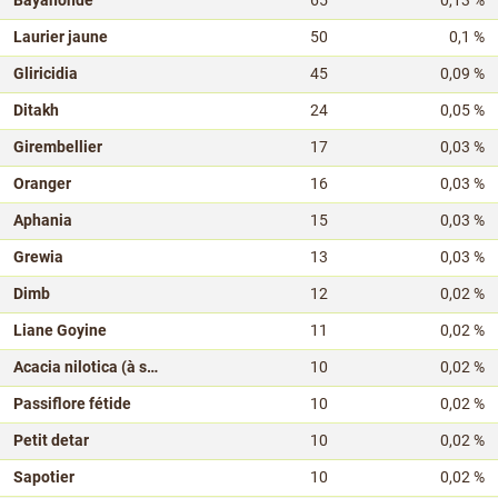
Bayahonde
65
0,13 %
Laurier jaune
50
0,1 %
Gliricidia
45
0,09 %
Ditakh
24
0,05 %
Girembellier
17
0,03 %
Oranger
16
0,03 %
Aphania
15
0,03 %
Grewia
13
0,03 %
Dimb
12
0,02 %
Liane Goyine
11
0,02 %
Acacia nilotica (à supprimer)
10
0,02 %
Passiflore fétide
10
0,02 %
Petit detar
10
0,02 %
Sapotier
10
0,02 %